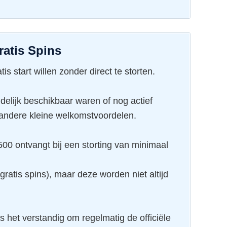
atis Spins
s start willen zonder direct te storten.
delijk beschikbaar waren of nog actief
andere kleine welkomstvoordelen.
500 ontvangt bij een storting van minimaal
gratis spins), maar deze worden niet altijd
 het verstandig om regelmatig de officiële