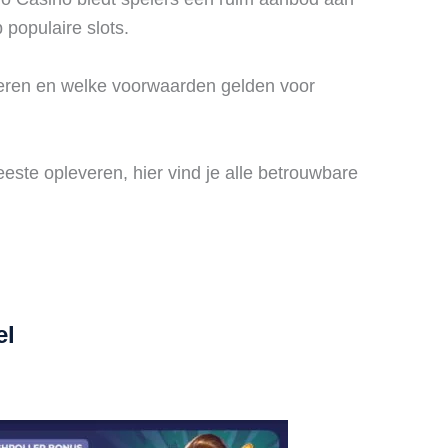
 populaire slots.
iveren en welke voorwaarden gelden voor
este opleveren, hier vind je alle betrouwbare
el