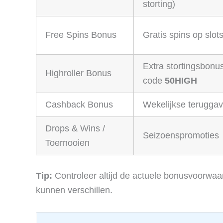
storting)
Free Spins Bonus
Gratis spins op slot
Extra stortingsbonu
Highroller Bonus
code
50HIGH
Cashback Bonus
Wekelijkse terugga
Drops & Wins /
Seizoenspromoties
Toernooien
Tip:
Controleer altijd de actuele bonusvoorwaa
kunnen verschillen.