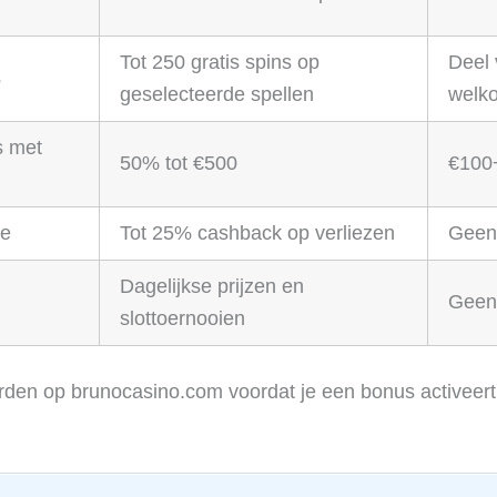
Tot 250 gratis spins op
Deel
s
geselecteerde spellen
welk
s met
50% tot €500
€100
ve
Tot 25% cashback op verliezen
Geen
Dagelijkse prijzen en
Geen
slottoernooien
rden op brunocasino.com voordat je een bonus activeert