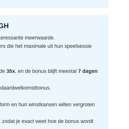
IGH
teressante meerwaarde.
lers die het maximale uit hun speelsessie
 de
35x
, en de bonus blijft meestal
7 dagen
standaardwelkomstbonus.
atform en hun winstkansen willen vergroten
a, zodat je exact weet hoe de bonus wordt