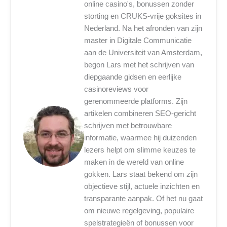
online casino's, bonussen zonder
storting en CRUKS-vrije goksites in
Nederland. Na het afronden van zijn
master in Digitale Communicatie
aan de Universiteit van Amsterdam,
begon Lars met het schrijven van
diepgaande gidsen en eerlijke
casinoreviews voor
gerenommeerde platforms. Zijn
artikelen combineren SEO-gericht
schrijven met betrouwbare
informatie, waarmee hij duizenden
lezers helpt om slimme keuzes te
maken in de wereld van online
gokken. Lars staat bekend om zijn
objectieve stijl, actuele inzichten en
transparante aanpak. Of het nu gaat
om nieuwe regelgeving, populaire
spelstrategieën of bonussen voor