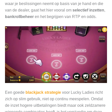
waar je beslissingen neemt op basis van je hand en die
van de dealer, gaat het hier vooral om
selectief inzetten
,
bankrollbeheer
en het begrijpen van RTP en odds.
Een goede
blackjack strategie
voor Lucky Ladies richt
zich op slim gebruik, niet op continu meespelen. Omdat
de inzet hogere uitbetalingen biedt maar ook zeldzamere
winnende combinaties heeft, is het verstandig om deze