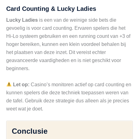
Card Counting & Lucky Ladies
Lucky Ladies
is een van de weinige side bets die
gevoelig is voor card counting. Ervaren spelers die het
Hi-Lo systeem gebruiken en een running count van +3 of
hoger bereiken, kunnen een klein voordeel behalen bij
het plaatsen van deze inzet. Dit vereist echter
geavanceerde vaardigheden en is niet geschikt voor
beginners.
Let op:
Casino’s monitoren actief op card counting en
kunnen spelers die deze techniek toepassen weren van
de tafel. Gebruik deze strategie dus alleen als je precies
weet wat je doet.
Conclusie