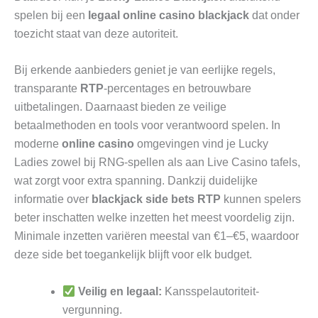
harten vrouwen met dealer blackjack.
spelen bij een
legaal online casino blackjack
dat onder
Eenvoudig principe
– inzet op 20 totaal, zonder
toezicht staat van deze autoriteit.
extra beslissingen.
Hogere variantie
– minder vaak winst, maar
Bij erkende aanbieders geniet je van eerlijke regels,
wanneer je wint kan het significant zijn.
transparante
RTP
-percentages en betrouwbare
Voor spelers die houden van spanning en potentieel grote
uitbetalingen. Daarnaast bieden ze veilige
uitbetalingen, is Lucky Ladies een interessante aanvulling op
betaalmethoden en tools voor verantwoord spelen. In
het basisspel. Voor wie liever regelmatig kleine winsten boekt,
moderne
online casino
omgevingen vind je Lucky
kunnen opties zoals Lucky Lucky of Perfect Pairs
Ladies zowel bij RNG-spellen als aan Live Casino tafels,
aantrekkelijker zijn.
wat zorgt voor extra spanning. Dankzij duidelijke
informatie over
blackjack side bets RTP
kunnen spelers
beter inschatten welke inzetten het meest voordelig zijn.
Minimale inzetten variëren meestal van €1–€5, waardoor
deze side bet toegankelijk blijft voor elk budget.
Veilig en legaal:
Kansspelautoriteit-
vergunning.