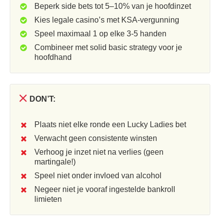
Beperk side bets tot 5–10% van je hoofdinzet
Kies legale casino’s met KSA-vergunning
Speel maximaal 1 op elke 3-5 handen
Combineer met solid basic strategy voor je
hoofdhand
DON’T:
Plaats niet elke ronde een Lucky Ladies bet
Verwacht geen consistente winsten
Verhoog je inzet niet na verlies (geen
martingale!)
Speel niet onder invloed van alcohol
Negeer niet je vooraf ingestelde bankroll
limieten