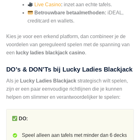
Live Casino
:
inzet aan echte tafels.
Betrouwbare betaalmethoden:
iDEAL,
creditcard en wallets.
Kies je voor een erkend platform, dan combineer je de
voordelen van gereguleerd spelen met de spanning van
een
lucky ladies blackjack casino
.
DO’s & DON’Ts bij Lucky Ladies Blackjack
Als je
Lucky Ladies Blackjack
strategisch wilt spelen,
zijn er een paar eenvoudige richtlijnen die je kunnen
helpen om slimmer en verantwoordelijker te spelen:
DO:
Speel alleen aan tafels met minder dan 6 decks