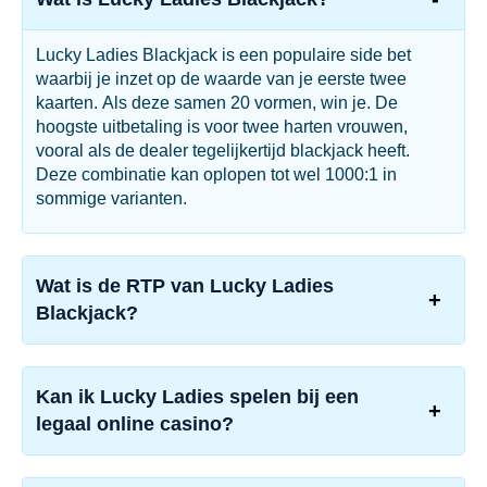
Lucky Ladies Blackjack is een populaire side bet
waarbij je inzet op de waarde van je eerste twee
kaarten. Als deze samen 20 vormen, win je. De
hoogste uitbetaling is voor twee harten vrouwen,
vooral als de dealer tegelijkertijd blackjack heeft.
Deze combinatie kan oplopen tot wel 1000:1 in
sommige varianten.
Wat is de RTP van Lucky Ladies
Blackjack?
Kan ik Lucky Ladies spelen bij een
legaal online casino?