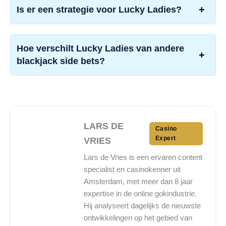
Is er een strategie voor Lucky Ladies?
Hoe verschilt Lucky Ladies van andere
blackjack side bets?
LARS DE
Casino
Expert
VRIES
Lars de Vries is een ervaren content
specialist en casinokenner uit
Amsterdam, met meer dan 8 jaar
expertise in de online gokindustrie.
Hij analyseert dagelijks de nieuwste
ontwikkelingen op het gebied van