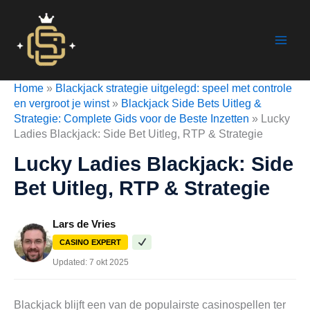
Ga
naar
de
Main
inhoud
Men
Home
»
Blackjack strategie uitgelegd: speel met controle
en vergroot je winst
»
Blackjack Side Bets Uitleg &
Strategie: Complete Gids voor de Beste Inzetten
»
Lucky
Ladies Blackjack: Side Bet Uitleg, RTP & Strategie
Lucky Ladies Blackjack: Side
Bet Uitleg, RTP & Strategie
Lars de Vries
CASINO EXPERT
Updated: 7 okt 2025
Blackjack blijft een van de populairste casinospellen ter