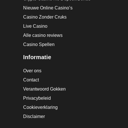
Nieuwe Online Casino’s
Casino Zonder Cruks
Live Casino
Alle casino reviews
Casino Spellen
Informatie
Over ons
Contact
Verantwoord Gokken
Privacybeleid
Cookieverklaring
Disclaimer