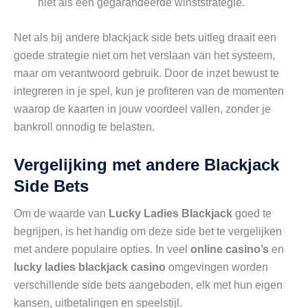
niet als een gegarandeerde winststrategie.
Net als bij andere blackjack side bets uitleg draait een
goede strategie niet om het verslaan van het systeem,
maar om verantwoord gebruik. Door de inzet bewust te
integreren in je spel, kun je profiteren van de momenten
waarop de kaarten in jouw voordeel vallen, zonder je
bankroll onnodig te belasten.
Vergelijking met andere Blackjack
Side Bets
Om de waarde van
Lucky Ladies Blackjack
goed te
begrijpen, is het handig om deze side bet te vergelijken
met andere populaire opties. In veel
online casino’s
en
lucky ladies blackjack casino
omgevingen worden
verschillende side bets aangeboden, elk met hun eigen
kansen, uitbetalingen en speelstijl.