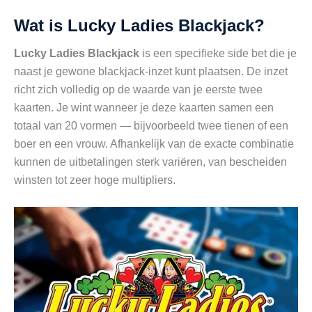
Wat is Lucky Ladies Blackjack?
Lucky Ladies Blackjack
is een specifieke side bet die je
naast je gewone blackjack-inzet kunt plaatsen. De inzet
richt zich volledig op de waarde van je eerste twee
kaarten. Je wint wanneer je deze kaarten samen een
totaal van 20 vormen — bijvoorbeeld twee tienen of een
boer en een vrouw. Afhankelijk van de exacte combinatie
kunnen de uitbetalingen sterk variëren, van bescheiden
winsten tot zeer hoge multipliers.