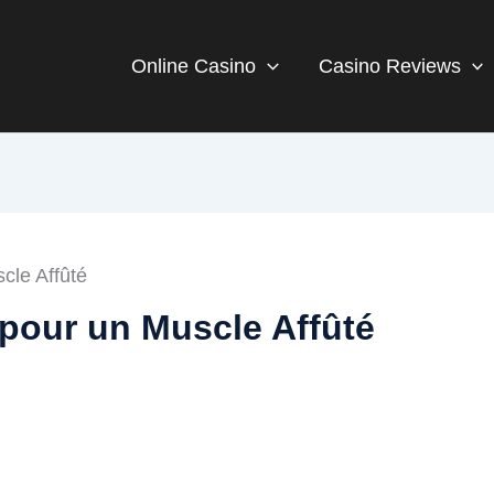
Online Casino
Casino Reviews
cle Affûté
 pour un Muscle Affûté