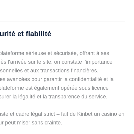
rité et fiabilité
ateforme sérieuse et sécurisée, offrant à ses
s l’arrivée sur le site, on constate l’importance
onnelles et aux transactions financières.
s avancées pour garantir la confidentialité et la
a plateforme est également opérée sous licence
urer la légalité et la transparence du service.
e et cadre légal strict – fait de Kinbet un casino en
r peut miser sans crainte.