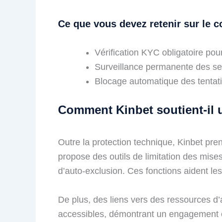
Ce que vous devez retenir sur le c
Vérification KYC obligatoire pou
Surveillance permanente des ses
Blocage automatique des tentat
Comment Kinbet soutient-il 
Outre la protection technique, Kinbet pren
propose des outils de limitation des mise
d’auto-exclusion. Ces fonctions aident les 
De plus, des liens vers des ressources d’
accessibles, démontrant un engagement cl