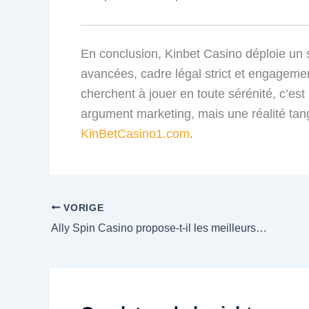
En conclusion, Kinbet Casino déploie un 
avancées, cadre légal strict et engagemen
cherchent à jouer en toute sérénité, c’est
argument marketing, mais une réalité ta
KinBetCasino1.com
.
VORIGE
Ally Spin Casino propose-t-il les meilleurs bonus du marché ?