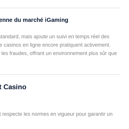
yenne du marché iGaming
standard, mais ajoute un suivi en temps réel des
e casinos en ligne encore pratiquent activement.
t les fraudes, offrant un environnement plus sûr que
t Casino
et respecte les normes en vigueur pour garantir un