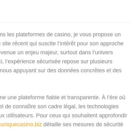
ans les plateformes de casino, je vous propose un
site récent qui suscite l’intérêt pour son approche
devenue un enjeu majeur, surtout dans l’univers
i, l’expérience sécurisée repose sur plusieurs
en nous appuyant sur des données concrètes et des
 une plateforme fiable et transparente. À l’ère où
iel de connaître son cadre légal, les technologies
ux utilisateurs. Pour ceux qui souhaitent approfondir
nuniquecasino.biz
détaille ses mesures de sécurité