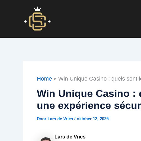
Ga
naar
de
inhoud
Home
»
Win Unique Casino : quels sont l
Win Unique Casino : q
une expérience sécur
Door
Lars de Vries
/
oktober 12, 2025
Lars de Vries