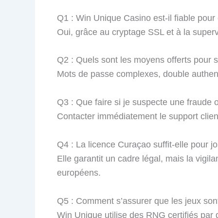
Q1 : Win Unique Casino est-il fiable pour
Oui, grâce au cryptage SSL et à la superv
Q2 : Quels sont les moyens offerts pour 
Mots de passe complexes, double authentif
Q3 : Que faire si je suspecte une fraud
Contacter immédiatement le support client
Q4 : La licence Curaçao suffit-elle pour j
Elle garantit un cadre légal, mais la vig
européens.
Q5 : Comment s’assurer que les jeux sont
Win Unique utilise des RNG certifiés pa