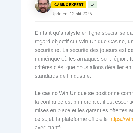
CASINO EXPERT
Updated: 12 okt 2025
En tant qu’analyste en ligne spécialisé d
regard objectif sur Win Unique Casino, un 
sécuritaire. La sécurité des joueurs est 
numérique où les arnaques sont légion. Ic
critères clés, que nous allons détailler 
standards de l’industrie.
Le casino Win Unique se positionne comme
la confiance est primordiale, il est essent
mises en place et les garanties offertes a
ce sujet, la plateforme officielle
https://wi
avec clarté.