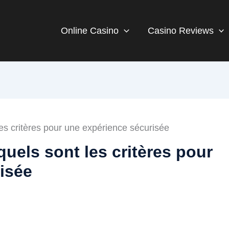
Online Casino
Casino Reviews
es critères pour une expérience sécurisée
uels sont les critères pour
isée